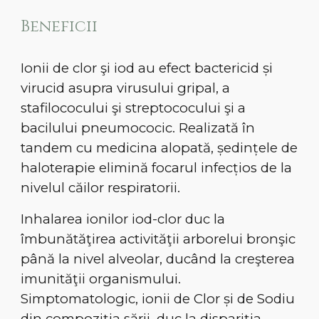
Beneficii
Ionii de clor şi iod au efect bactericid și
virucid asupra virusului gripal, a
stafilococului şi streptococului şi a
bacilului pneumococic. Realizată în
tandem cu medicina alopată, ședințele de
haloterapie elimină focarul infecțios de la
nivelul căilor respiratorii.
Inhalarea ionilor iod-clor duc la
îmbunătăţirea activităţii arborelui bronşic
până la nivel alveolar, ducând la creşterea
imunităţii organismului.
Simptomatologic, ionii de Clor și de Sodiu
din compoziția sării, duc la dispariția