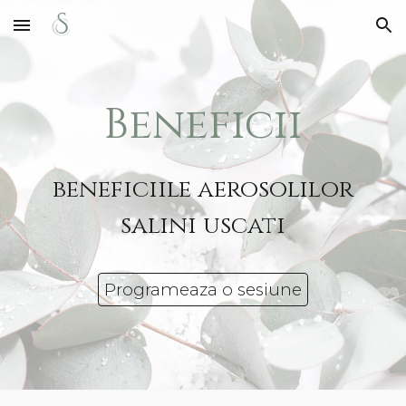
Skip to main content
Skip to navigation
Beneficii
beneficiile aerosolilor
salini uscati
Programeaza o sesiune