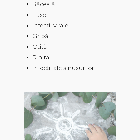
Răceală
Tuse
Infecții virale​
Gripă
Otită
Rinită
Infecții ale sinusurilor